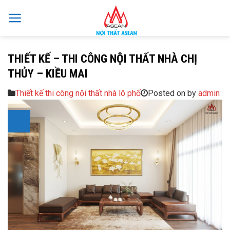
Skip
to
content
THIẾT KẾ – THI CÔNG NỘI THẤT NHÀ CHỊ
THỦY – KIỀU MAI
Thiết kế thi công nội thất nhà lô phố
Posted on
by
admin