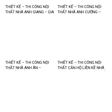
THIẾT KẾ – THI CÔNG NỘI
THIẾT KẾ – THI CÔNG NỘI
THẤT NHÀ ANH GIANG – GIA
THẤT NHÀ ANH CƯỜNG –
LÂM
HOÀN KIẾM
THIẾT KẾ – THI CÔNG NỘI
THIẾT KẾ – THI CÔNG NỘI
THẤT NHÀ ANH ÂN –
THẤT CĂN HỘ LIỀN KỀ NHÀ
NGUYỄN ĐỔNG CHI
CHỊ NGUYỆT – LOUIS ĐẠI MỖ