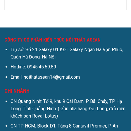
CÔNG TY CỔ PHẦN KIẾN TRÚC NỘI THẤT ASEAN
Trụ sở: Số 21 Galaxy 01 KĐT Galaxy Ngân Hà Vạn Phúc,
Quận Hà Đông, Hà Nội.
Hotline: 0945.45.69.89
Email: noithatasean14@gmail.com
CHI NHÁNH
CN Quảng Ninh: Tổ 9, khu 9 Cái Dăm, P Bãi Cháy, TP Hạ
Long, Tỉnh Quảng Ninh. ( Gần nhà hàng Đại Long, đối diện
khách sạn Royal Lotus)
CN TP HCM: Block D1, Tầng 8 Cantavil Premier, P An