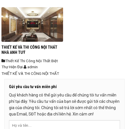
THIẾT KẾ VÀ THI CÔNG NỘI THẤT
NHÀ ANH TUÝ
Thiết Kế Thi Công Nội Thất Biệt
Thự Hiện Đại
admin
THIẾT KẾ VÀ THI CÔNG NỘI THẤT
NHÀ ANH TÚY – Công trình: Biệt thự
nhà anh Tuý – Diện tích: 360m2 –
Gửi yêu cầu tư vấn miễn phí
Địa chỉ: Vinhomes Riverside. – Chất
Quý khách hàng có thể gửi yêu cầu để chúng tôi tư vấn miễn
liệu: Phòng khách, bếp gỗ Óc chó
phí tại đây. Yêu cầu tư vấn của bạn sẽ được gửi tới các chuyên
nhập khẩu Bắc Mỹ, các phòng ngủ,
gia của chúng tôi. Chúng tôi sẽ trả lời sớm nhất có thể thông
tầng hầm, gỗ Sồi Nga nhập khẩu, sử
qua Email, SĐT hoặc địa chỉ liên hệ. Xin cảm ơn!
dụng sơn Inchem cao ...