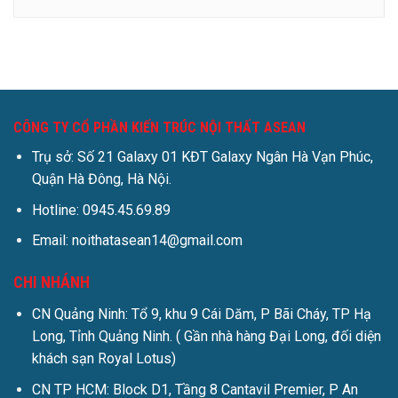
CÔNG TY CỔ PHẦN KIẾN TRÚC NỘI THẤT ASEAN
Trụ sở: Số 21 Galaxy 01 KĐT Galaxy Ngân Hà Vạn Phúc,
Quận Hà Đông, Hà Nội.
Hotline: 0945.45.69.89
Email: noithatasean14@gmail.com
CHI NHÁNH
CN Quảng Ninh: Tổ 9, khu 9 Cái Dăm, P Bãi Cháy, TP Hạ
Long, Tỉnh Quảng Ninh. ( Gần nhà hàng Đại Long, đối diện
khách sạn Royal Lotus)
CN TP HCM: Block D1, Tầng 8 Cantavil Premier, P An